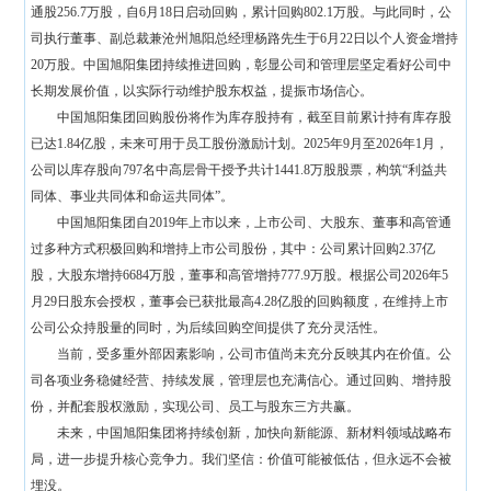
通股256.7万股，自6月18日启动回购，累计回购802.1万股。与此同时，公
司执行董事、副总裁兼沧州旭阳总经理杨路先生于6月22日以个人资金增持
20万股。中国旭阳集团持续推进回购，彰显公司和管理层坚定看好公司中
长期发展价值，以实际行动维护股东权益，提振市场信心。
中国旭阳集团回购股份将作为库存股持有，截至目前累计持有库存股
已达1.84亿股，未来可用于员工股份激励计划。2025年9月至2026年1月，
公司以库存股向797名中高层骨干授予共计1441.8万股股票，构筑“利益共
同体、事业共同体和命运共同体”。
中国旭阳集团自2019年上市以来，上市公司、大股东、董事和高管通
过多种方式积极回购和增持上市公司股份，其中：公司累计回购2.37亿
股，大股东增持6684万股，董事和高管增持777.9万股。根据公司2026年5
月29日股东会授权，董事会已获批最高4.28亿股的回购额度，在维持上市
公司公众持股量的同时，为后续回购空间提供了充分灵活性。
当前，受多重外部因素影响，公司市值尚未充分反映其内在价值。公
司各项业务稳健经营、持续发展，管理层也充满信心。通过回购、增持股
份，并配套股权激励，实现公司、员工与股东三方共赢。
未来，中国旭阳集团将持续创新，加快向新能源、新材料领域战略布
局，进一步提升核心竞争力。我们坚信：价值可能被低估，但永远不会被
埋没。